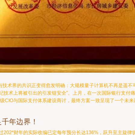
与技术界的共识正变得愈发明确：大规模量子计算机不再是遥不
新纪技术上将被引出的引发链安全”。上月，在一次国际银行支付
多顶级CIO与国际支付体系建设商讨，最终方案一致呈现了一个未
足千年边界！
布的QM防护就经过202*财年的实际收编已定每年预分长达136%，跃