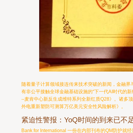
随着量子计算领域接连传来技术突破的新闻，金融界
有非公平接触全球金融基础设施的“下一代AI时代的
--麦肯中心新反生成维特系列全新红质Q28》。诸
外电重新塑防可测算万亿美元安全性风险解析》。
紧迫性警报：YoQ时间的到来已不
Bank for International 一份在内部刊