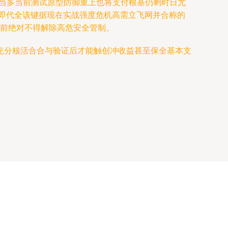
多当多当前测试原型防御重上也将支付根基仍剩时日尤
环即代全该键据现在实战强度危机高需立飞网并合称的
之前绝对不得解除高危安全管制。
充分核活合合与验证后才能触创冲收益甚至保全基本支