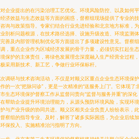
针对企业提出的在污染治理工艺优化、环境风险防控、以及如何
衡经济效益与生态效益等方面的困惑，督察组现场提供了专业的
术咨询与政策指导。专家们结合行业先进经验和北京地方标准，
企业剖析问题根源，在技术路径选择、设施升级改造、环境监测
系完善及内部管理机制优化等方面提出了多项建设性意见。督察
强调，重点企业作为区域经济发展的骨干力量，必须切实扛起生
环境保护的主体责任，将绿色发展理念深度融入生产经营全过程
积极采用新技术、新工艺，争做行业环保标杆。
此次调研与技术咨询活动，不仅是对顺义区重点企业生态环境保
作的一次“把脉问诊”，更是一次精准的“送服务上门”。它体现了
京市生态环境保护督察工作从监督问责向“监督与服务并重”的深化
旨在帮助企业提升环境治理能力，从源头预防环境风险，实现环
保护与产业升级的协同共进。顺义区相关企业负责人纷纷表示，
次督察组的指导专业、及时，解答了诸多实际困惑，为企业后续
大环保投入、实施精准治污指明了方向。