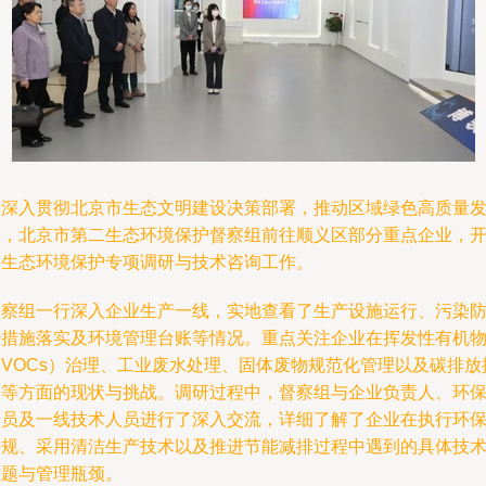
为深入贯彻北京市生态文明建设决策部署，推动区域绿色高质量
展，北京市第二生态环境保护督察组前往顺义区部分重点企业，
展生态环境保护专项调研与技术咨询工作。
督察组一行深入企业生产一线，实地查看了生产设施运行、污染
治措施落实及环境管理台账等情况。重点关注企业在挥发性有机
（VOCs）治理、工业废水处理、固体废物规范化管理以及碳排放
制等方面的现状与挑战。调研过程中，督察组与企业负责人、环
专员及一线技术人员进行了深入交流，详细了解了企业在执行环
法规、采用清洁生产技术以及推进节能减排过程中遇到的具体技
难题与管理瓶颈。