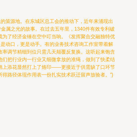
想的策源地。在东城区总工会的推动下，近年来涌现出
金属之光的故事。在过去五年里，1340件有效专利破
更成为了经济金锤在空中叮当响。《发挥聚合交融独特优
只是动口，更是动手。有的业务技术咨询工作室带着解
效率调节精细到位只需几天颠覆反复换。这听起来饱含
他们把行业内一行业又细微拿放的准绳，做到了快柔结
锦上添花显然打上了烙印——更接近于供需缺了口环节
得路径体现作用表一份扎实技术跃迁留声放验者。”}