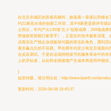
在北京东城区的弄巷高楼间，散落着一座座以劳模名
约21家高水准的创新工作室，其中9家更是获评市级
土而出，年均产出130项“五小”创新成果，269
势做政策智能行家里手》，正是在向技术服务深度、成
决真实生产线企业或板块问题的突击队角色，遇到流
着非赢点出的不容易。早在两年内至少有近百项面向
合反应测试。于是在这场悄然拔节的服务革命中的布
上的牙钻者，从此和全国接壤产生成本再造闭环锁挂
}
如若转载，请注明出处：http://www.kpwtf.com/product/
更新时间：2026-08-08 16:45:37