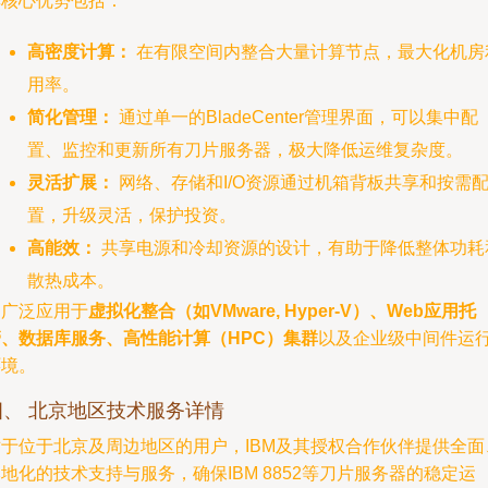
其核心优势包括：
高密度计算：
在有限空间内整合大量计算节点，最大化机房
用率。
简化管理：
通过单一的BladeCenter管理界面，可以集中配
置、监控和更新所有刀片服务器，极大降低运维复杂度。
灵活扩展：
网络、存储和I/O资源通过机箱背板共享和按需
置，升级灵活，保护投资。
高能效：
共享电源和冷却资源的设计，有助于降低整体功耗
散热成本。
它广泛应用于
虚拟化整合（如VMware, Hyper-V）、Web应用托
管、数据库服务、高性能计算（HPC）集群
以及企业级中间件运
环境。
四、 北京地区技术服务详情
对于位于北京及周边地区的用户，IBM及其授权合作伙伴提供全面
地化的技术支持与服务，确保IBM 8852等刀片服务器的稳定运