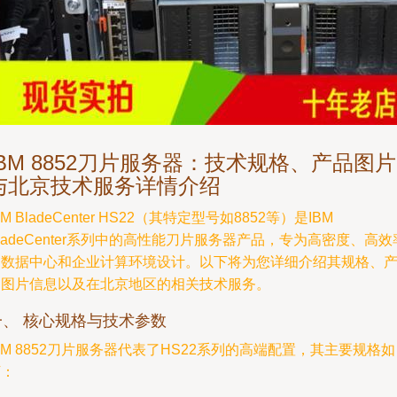
IBM 8852刀片服务器：技术规格、产品图片
与北京技术服务详情介绍
BM BladeCenter HS22（其特定型号如8852等）是IBM
ladeCenter系列中的高性能刀片服务器产品，专为高密度、高效
的数据中心和企业计算环境设计。以下将为您详细介绍其规格、
品图片信息以及在北京地区的相关技术服务。
一、 核心规格与技术参数
BM 8852刀片服务器代表了HS22系列的高端配置，其主要规格如
下：